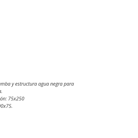
s
Samba y estructura agua negra para
a.
ón: 75x250
00x75.