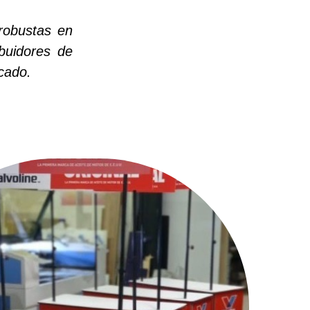
 robustas en
ibuidores de
cado.